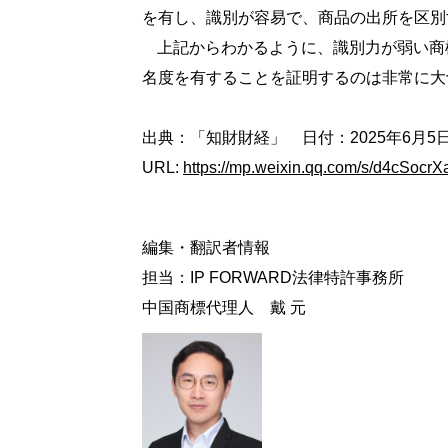
を有し、識別が容易で、商品の出所を区別
上記からわかるように、識別力が弱い商
名度を有することを証明するのは非常に大
出典：「知財財経」 日付：2025年6月5
URL:
https://mp.weixin.qq.com/s/d4cS
編集・翻訳者情報
担当：
IP FORWARD
法律特許事務所
中国商標代理人 戴 元