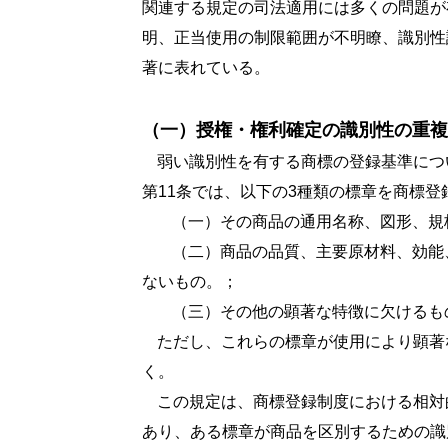
関連する規定の司法適用には多くの問題が
明、正当使用の制限範囲が不明瞭、識別性
著に表れている。
（一）授権・権利確定の識別性の重複
弱い識別性を有する商標の登録基準につ
第
11
条では、以下の
3
種類の標章を商標登
（一）その商品の通用名称、図形、規
（二）商品の品質、主要原材料、効能
ないもの。；
（三）その他の顕著な特徴に欠けるも
ただし、これらの標章が使用により顕著
く。
この規定は、商標登録制度における相対
あり、ある標章が商品を区別するための識