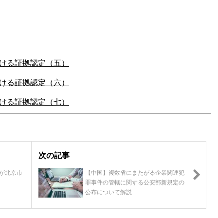
ける証拠認定（五）
ける証拠認定（六）
ける証拠認定（七）
次の記事
が北京市
【中国】複数省にまたがる企業関連犯
罪事件の管轄に関する公安部新規定の
公布について解説