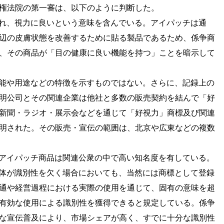
権法院の第一審は、以下のように判断した。
れ、視力に良いという意味を含んでいる。アイパッチは通
辺の皮膚状態を改善するために貼る製品であるため、係争商
、その商品が「目の健康に良い機能を持つ」ことを暗示して
能や用途などの特徴を示すものではない。さらに、記録上の
明公司とその関連企業は他社と多数の販売契約を結んで「好
新聞・ラジオ・展示会などを通じて「好視力」商標及び関連
明された。その販売・宣伝の範囲は、北京や広東などの複数
アイパッチ商品は関連公衆の中で高い知名度を有している。
体が識別性を欠く場合においても、当然には商標として登録
通や経営過程における実際の使用を通じて、固有の意味を超
有効な使用による識別性を獲得できると規定している。係争
な宣伝普及により、市場シェアが高く、すでに十分な識別性