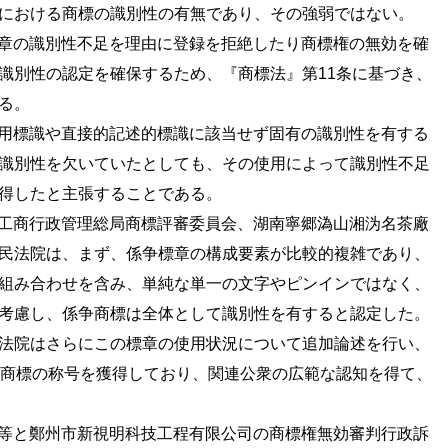
における商標の識別性の有無であり、その強弱ではない。
章の識別性不足を理由に登録を拒絶したり商標権の無効を確
識別性の認定を確保するため、『商標法』第
11
条に基づき、
る。
用標識や直接的記述的標識に該当せず固有の識別性を有する
識別性を欠いていたとしても、その使用によって識別性不足
得したと主張することである。
工商行政管理総局商標評審委員会、湖南寧郷溈山湘沩名茶廠
民法院は、まず、係争標章の構成要素が比較的複雑であり、
組み合わせを含み、単純な単一の文字やピンインではなく、
考慮し、係争商標は全体として識別性を有すると認定した。
法院はさらにこの標章の使用状況について追加論述を行い、
商標の称号を獲得しており、関連公衆の広範な認知を得て、
等と鄭州市新視明科技工程有限公司の商標権無効審判行政訴