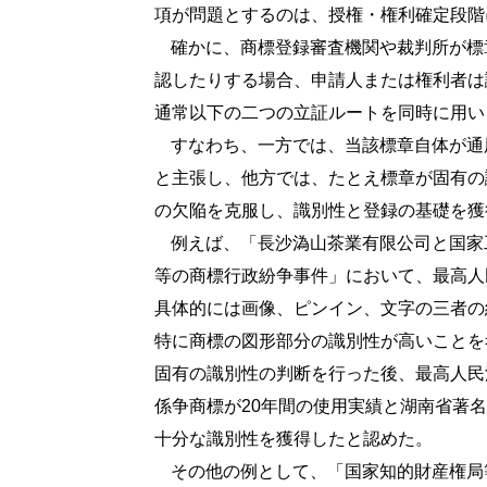
項が問題とするのは、授権・権利確定段階
確かに、商標登録審査機関や裁判所が標
認したりする場合、申請人または権利者は
通常以下の二つの立証ルートを同時に用い
すなわち、一方では、当該標章自体が通
と主張し、他方では、たとえ標章が固有の
の欠陥を克服し、識別性と登録の基礎を獲
例えば、「長沙溈山茶業有限公司と国家
等の商標行政紛争事件」において、最高人
具体的には画像、ピンイン、文字の三者の
特に商標の図形部分の識別性が高いことを
固有の識別性の判断を行った後、最高人民
係争商標が
20
年間の使用実績と湖南省著名
十分な識別性を獲得したと認めた。
その他の例として、「国家知的財産権局