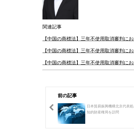
関連記事
【中
国の商
標法】三年不使用取消審判にお
【中国
の商標
法】三年不使用取消審判にお
【中
国
の商標法】三年不使用取消審判にお
前の記事
日本貿易振興機構北京代表処
知的財産権局を訪問