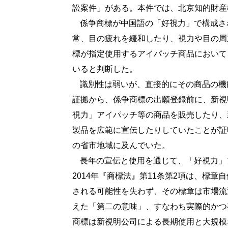
訟案件」がある。本件では、北京知的財産
係争商標が中国語の「好視力」で構成さ
常、目の疲れを緩和したり、視力や目の周
標が指定使用するアイパッチ商品において
いると判断した。
識別性は弱いが、直接的にその商品の機
証拠から、係争商標の出願登録前に、新視
視力」アイパッチ等の商品を販売したり、
製品を広範に宣伝したりしていたことが証
の省市地域に及んでいた。
長年の宣伝と使用を通じて、「好視力」
2014
年『商標法』第
11
条第
2
項は、標章自
される可能性を失わず、その標章は市場流
えた「第二の意味」、すなわち実際的かつ
商標は新視明公司による長期使用と大規模