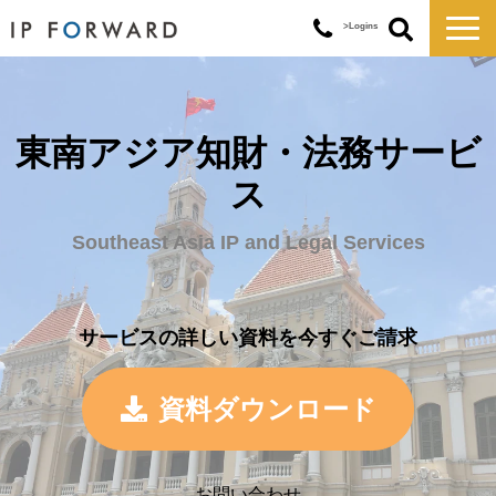
>Logins
サービス一覧
対応実績
東南アジア知財・法務サービ
コラム
ス
お知らせ
講演・セミナー
Southeast Asia IP and Legal Services
企業情報
サービスの詳しい資料を今すぐご請求
資料ダウンロード
お問い合わせ