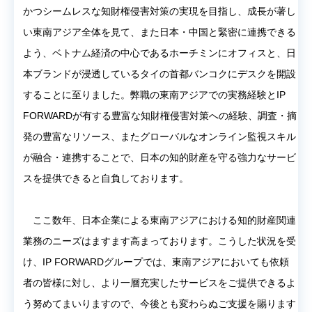
かつシームレスな知財権侵害対策の実現を目指し、成長が著し
い東南アジア全体を見て、また日本・中国と緊密に連携できる
よう、ベトナム経済の中心であるホーチミンにオフィスと、日
本ブランドが浸透しているタイの首都バンコクにデスクを開設
することに至りました。弊職の東南アジアでの実務経験とIP
FORWARDが有する豊富な知財権侵害対策への経験、調査・摘
発の豊富なリソース、またグローバルなオンライン監視スキル
が融合・連携することで、日本の知的財産を守る強力なサービ
スを提供できると自負しております。
ここ数年、日本企業による東南アジアにおける知的財産関連
業務のニーズはますます高まっております。こうした状況を受
け、IP FORWARDグループでは、東南アジアにおいても依頼
者の皆様に対し、より一層充実したサービスをご提供できるよ
う努めてまいりますので、今後とも変わらぬご支援を賜ります