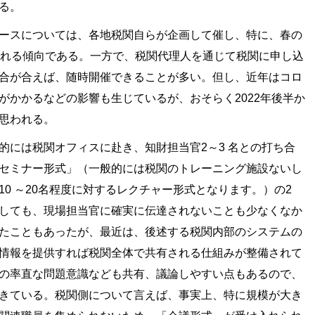
る。
ースについては、各地税関自らが企画して催し、特に、春の
される傾向である。一方で、税関代理人を通じて税関に申し込
合が合えば、随時開催できることが多い。但し、近年はコロ
がかかるなどの影響も生じているが、おそらく2022年後半か
思われる。
には税関オフィスに赴き、知財担当官2～3 名との打ち合
セミナー形式」（一般的には税関のトレーニング施設ないし
0 ～20名程度に対するレクチャー形式となります。）の2
しても、現場担当官に確実に伝達されないことも少なくなか
たこともあったが、最近は、後述する税関内部のシステムの
情報を提供すれば税関全体で共有される仕組みが整備されて
の率直な問題意識なども共有、議論しやすい点もあるので、
きている。税関側について言えば、事実上、特に規模が大き