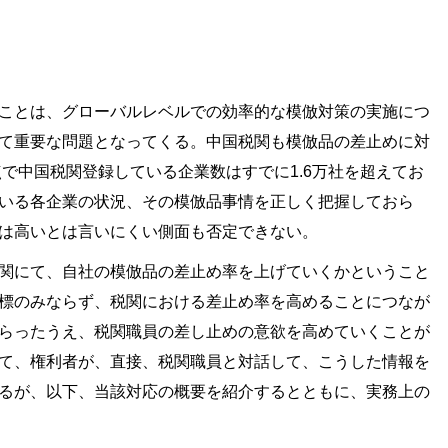
ことは、グローバルレベルでの効率的な模倣対策の実施につ
て重要な問題となってくる。中国税関も模倣品の差止めに対
点で中国税関登録している企業数はすでに1.6万社を超えてお
いる各企業の状況、その模倣品事情を正しく把握しておら
は高いとは言いにくい側面も否定できない。
関にて、自社の模倣品の差止め率を上げていくかということ
標のみならず、税関における差止め率を高めることにつなが
らったうえ、税関職員の差し止めの意欲を高めていくことが
て、権利者が、直接、税関職員と対話して、こうした情報を
るが、以下、当該対応の概要を紹介するとともに、実務上の