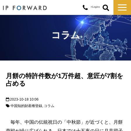
>Logins
サービス一覧
対応実績
コラム
コラム
お知らせ
講演・セミナー
企業情報
月餅の特許件数が1万件超、意匠が7割を
占める
2023-10-18 10:06
中国知的財産権登録
コラム
毎年、中国の伝統祝日の「中秋節」が近づくと、月餅
商戦が繰り広げられる。日本では十五夜の日に月見団子