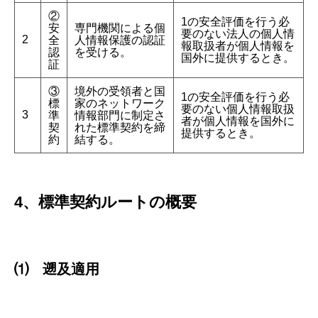
②
1の安全評価を行う必
安
専門機関による個
要のない法人の個人情
2
全
人情報保護の認証
報取扱者が個人情報を
認
を受ける。
国外に提供するとき。
証
③
境外の受領者と国
1の安全評価を行う必
標
家のネットワーク
要のない個人情報取扱
3
準
情報部門に制定さ
者が個人情報を国外に
契
れた標準契約を締
提供するとき。
約
結する。
4、標準契約ルートの概要
⑴ 遡及適用