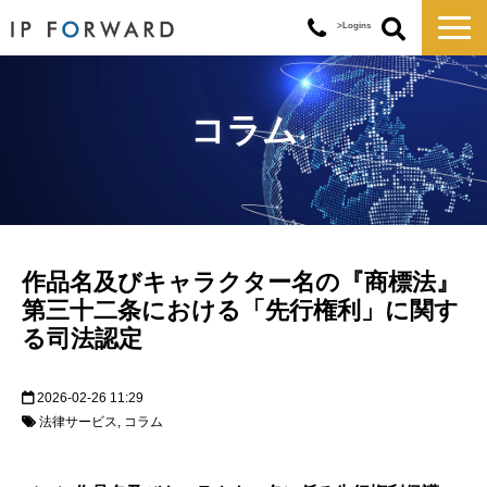
>Logins
サービス一覧
対応実績
コラム
コラム
お知らせ
講演・セミナー
企業情報
作品名及びキャラクター名の『商標法』
第三十二条における「先行権利」に関す
る司法認定
2026-02-26 11:29
法律サービス
コラム