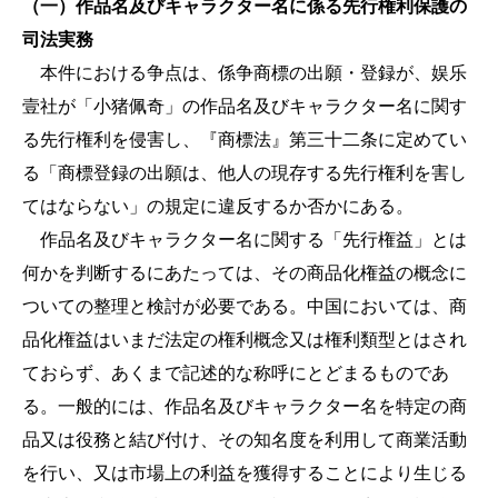
（一）作品名及びキャラクター名に係る先行権利保護の
司法実務
本件における争点は、係争商標の出願・登録が、娱乐
壹社が「小猪佩奇」の作品名及びキャラクター名に関す
る先行権利を侵害し、『商標法』第三十二条に定めてい
る「商標登録の出願は、他人の現存する先行権利を害し
てはならない」の規定に違反するか否かにある。
作品名及びキャラクター名に関する「先行権益」とは
何かを判断するにあたっては、その商品化権益の概念に
ついての整理と検討が必要である。中国においては、商
品化権益はいまだ法定の権利概念又は権利類型とはされ
ておらず、あくまで記述的な称呼にとどまるものであ
る。一般的には、作品名及びキャラクター名を特定の商
品又は役務と結び付け、その知名度を利用して商業活動
を行い、又は市場上の利益を獲得することにより生じる