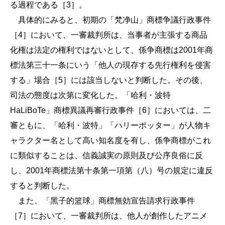
る過程である［3］。
具体的にみると、初期の「梵净山」商標争議行政事件
［4］において、一審裁判所は、当事者が主張する商品
化権は法定の権利ではないとして、係争商標は2001年商
標法第三十一条にいう「他人の現存する先行権利を侵害
する」場合［5］には該当しないと判断した。その後、
司法の態度は次第に変化した。「哈利・波特
HaLiBoTe」商標異議再審行政事件［6］においては、二
審ともに、「哈利・波特」「ハリーポッター」が人物キ
ャラクター名として高い知名度を有し、係争商標がこれ
に類似することは、信義誠実の原則及び公序良俗に反
し、2001年商標法第十条第一項第（八）号の規定に違反
すると判断した。
また、「黑子的篮球」商標無効宣告請求行政事件
［7］において、一審裁判所は、他人が創作したアニメ