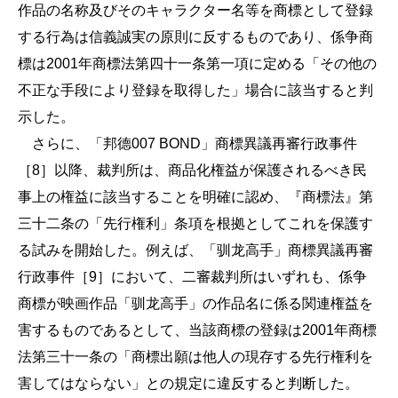
作品の名称及びそのキャラクター名等を商標として登録
する行為は信義誠実の原則に反するものであり、係争商
標は2001年商標法第四十一条第一項に定める「その他の
不正な手段により登録を取得した」場合に該当すると判
示した。
さらに、「邦德007 BOND」商標異議再審行政事件
［8］以降、裁判所は、商品化権益が保護されるべき民
事上の権益に該当することを明確に認め、『商標法』第
三十二条の「先行権利」条項を根拠としてこれを保護す
る試みを開始した。例えば、「驯龙高手」商標異議再審
行政事件［9］において、二審裁判所はいずれも、係争
商標が映画作品「驯龙高手」の作品名に係る関連権益を
害するものであるとして、当該商標の登録は2001年商標
法第三十一条の「商標出願は他人の現存する先行権利を
害してはならない」との規定に違反すると判断した。