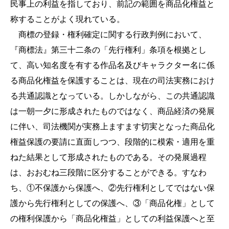
民事上の利益を指しており、前記の範囲を商品化権益と
称することがよく現れている。
商標の登録・権利確定に関する行政判例において、
『商標法』第三十二条の「先行権利」条項を根拠とし
て、高い知名度を有する作品名及びキャラクター名に係
る商品化権益を保護することは、現在の司法実務におけ
る共通認識となっている。しかしながら、この共通認識
は一朝一夕に形成されたものではなく、商品経済の発展
に伴い、司法機関が実務上ますます切実となった商品化
権益保護の要請に直面しつつ、段階的に模索・適用を重
ねた結果として形成されたものである。その発展過程
は、おおむね三段階に区分することができる。すなわ
ち、①不保護から保護へ、②先行権利としてではない保
護から先行権利としての保護へ、③「商品化権」として
の権利保護から「商品化権益」としての利益保護へと至