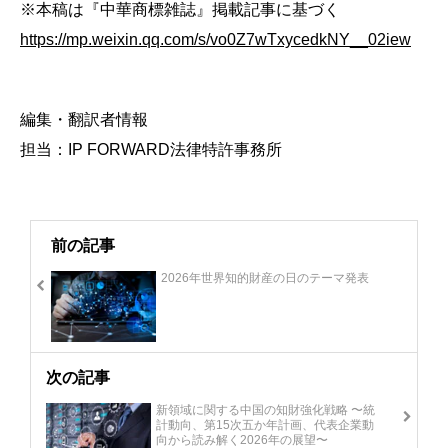
※本稿は『中華商標雑誌』掲載記事に基づく
https://mp.weixin.qq.com/s/vo0Z7wTxycedkNY__02iew
編集・翻訳者情報
担当：
IP FORWARD
法律特許事務所
前の記事
2026年世界知的財産の日のテーマ発表
次の記事
新領域に関する中国の知財強化戦略 〜統
計動向、第15次五か年計画、代表企業動
向から読み解く2026年の展望〜