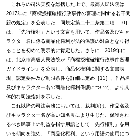
これらの司法実務を総括した上で、最高人民法院は
2017年に『商標授権確権行政事件の審理に関する若干問
題の規定』を公表した。同規定第二十二条第二項［10］
は、「先行権利」という文言を用いて、作品名及びキャ
ラクター名に係る商品化権利が法的保護の対象となり得
ることを初めて明示的に肯定した。さらに、2019年に
は、北京市高級人民法院が『商標授権確権行政事件審理
ガイドライン』を公表し、商品化権利に関する文書表
現、認定要件及び制限条件を詳細に定め［11］、作品名
及びキャラクター名の商品化権利保護について、より具
体的な司法指針を示した。
これ以降の司法実務においては、裁判所は、作品名及
びキャラクター名が高い知名度により生じた、保護され
るべき民事上の利益を指す用語として「先行権利」を用
いる傾向を強め、「商品化権利」という用語の使用につ