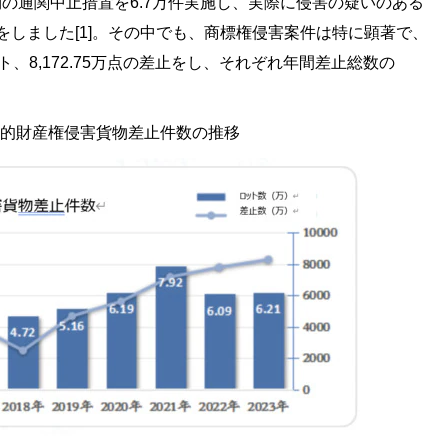
の通関中止措置を6.7万件実施し、実際に侵害の疑いのある
の差止をしました[1]。その中でも、商標権侵害案件は特に顕著で、
ト、8,172.75万点の差止をし、それぞれ年間差止総数の
的財産権侵害貨物差止件数の推移