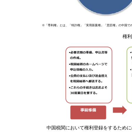
※「専利権」とは、「特許権」「実用新案権」「意匠権」の中国で
権利
中国税関において権利登録をするために