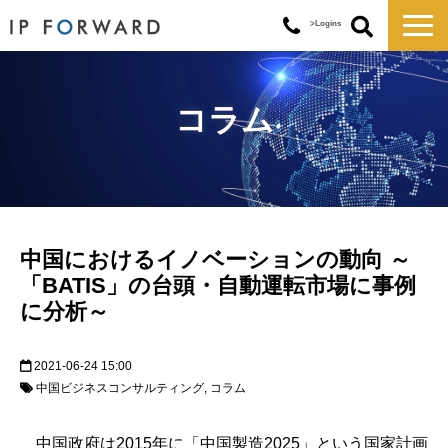
>Logins
サービス一覧
対応実績
コラム
コラム
お知らせ
講演・セミナー
企業情報
中国におけるイノベーションの動向 ～
「BATIS」の台頭・自動運転市場に事例
に分析～
2021-06-24 15:00
中国ビジネスコンサルティング
コラム
中国政府は2015年に「中国製造2025」という国家計画