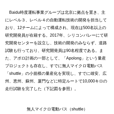
Baidu時度運転事業グループは北京に拠点を置き、主
にレベル３、レベル４の自動運転技術の開発を担当して
おり、12チームによって構成され、現在は500名以上の
研究開発員が在籍する。2017年、シリコンバレーにて研
究開発センターを設立し、技術の開発のみならず、道路
試験も行っており、研究開発員は90名程度である。ま
た、アポロ計画の一部として、「Apolong」という量産
プロジェクトも存在し、すでに無人マイクロ電動バス
「shuttle」の小規模の量産化を実現し、すでに雄安、広
州、恵州、蘇州、厦門などに特定ルートで10,000キロの
走行試験を完了した（下記図を参照）。
無人マイクロ電動バス（shuttle）