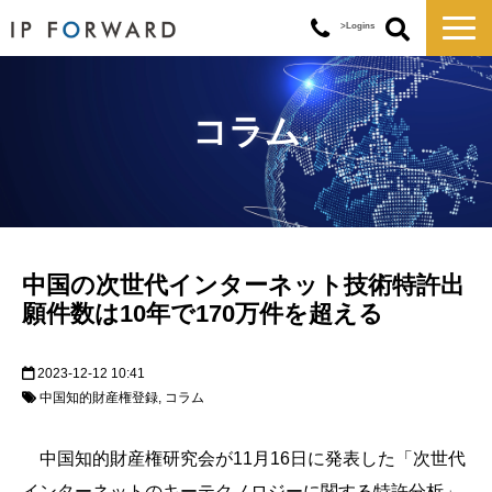
>Logins
サービス一覧
対応実績
コラム
コラム
お知らせ
講演・セミナー
企業情報
中国の次世代インターネット技術特許出
願件数は10年で170万件を超える
2023-12-12 10:41
中国知的財産権登録
コラム
中国知的財産権研究会が11月16日に発表した「次世代
インターネットのキーテクノロジーに関する特許分析」