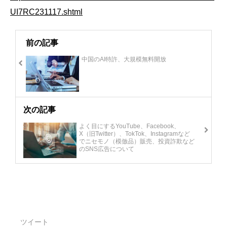
UI7RC231117.shtml
前の記事
中国のAI特許、大規模無料開放
次の記事
よく目にするYouTube、Facebook、
X（旧Twitter）、TokTok、Instagramなど
でニセモノ（模倣品）販売、投資詐欺など
のSNS広告について
ツイート