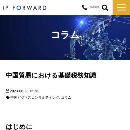
>Logins
サービス一覧
対応実績
コラム
コラム
お知らせ
講演・セミナー
企業情報
中国貿易における基礎税務知識
2023-06-23 16:36
中国ビジネスコンサルティング
コラム
はじめに