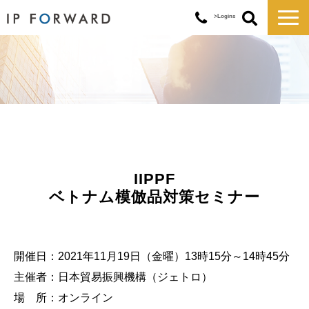
>Logins
サービス一覧
対応実績
コラム
お知らせ
講演・セミナー
企業情報
IIPPF
ベトナム模倣品対策セミナー
開催日：2021年11月19日（金曜）13時15分～14時45分
主催者：日本貿易振興機構（ジェトロ）
場 所：オンライン