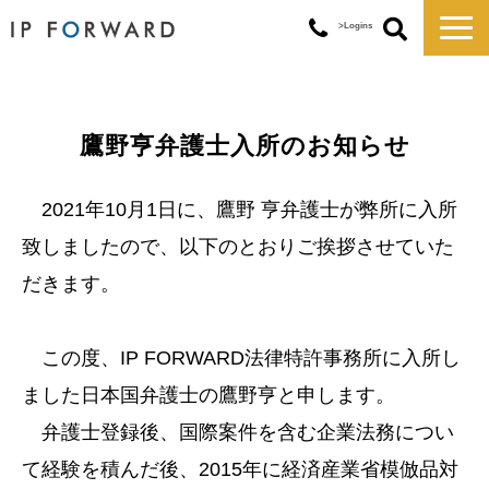
>Logins
サービス一覧
対応実績
鷹野亨弁護士入所のお知らせ
コラム
お知らせ
2021年10月1日に、鷹野 亨弁護士が弊所に入所
講演・セミナー
致しましたので、以下のとおりご挨拶させていた
企業情報
だきます。
この度、IP FORWARD法律特許事務所に入所し
ました日本国弁護士の鷹野亨と申します。
弁護士登録後、国際案件を含む企業法務につい
て経験を積んだ後、2015年に経済産業省模倣品対