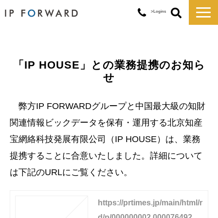
>Logins
サービス一覧
対応実績
「IP HOUSE」との業務提携のお知ら
コラム
せ
お知らせ
講演・セミナー
弊方IP FORWARDグループと中国最大級の知財
企業情報
関連情報ビックデータを保有・運用する北京知産
宝網絡科技発展有限公司（IP HOUSE）は、業務
提携することに合意いたしました。詳細について
は下記のURLにご覧ください。
https://prtimes.jp/main/html/r
d/p/000000002.000076492.ht