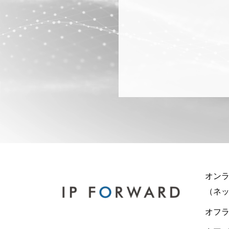
オ
（ネ
オフ