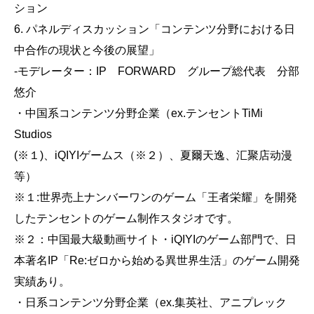
ション
6. パネルディスカッション「コンテンツ分野における日
中合作の現状と今後の展望」
-モデレーター：IP FORWARD グループ総代表 分部
悠介
・中国系コンテンツ分野企業（ex.テンセントTiMi
Studios
(※１)、iQIYIゲームス（※２）、夏爾天逸、汇聚店动漫
等）
※１:世界売上ナンバーワンのゲーム「王者栄耀」を開発
したテンセントのゲーム制作スタジオです。
※２：中国最大級動画サイト・iQIYIのゲーム部門で、日
本著名IP「Re:ゼロから始める異世界生活」のゲーム開発
実績あり。
・日系コンテンツ分野企業（ex.集英社、アニプレック