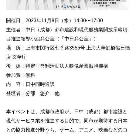
開催日：2023年11月8日（水）14:30〜17:30
主催者：中日（成都）都市建設和現代服務業開放示範項
目推進領導小組弁公室（「中日弁公室」）
場 所：上海市閔行区七莘路3555号 上海大華虹橋假日酒
店 文華庁
後 援：特定非営利活動法人映像産業振興機構
参加費：無料
内 容：日中同時通訳
登壇者：分部 悠介 他
本イベントは、成都市政府が、日中（成都）都市建設と
現代サービス業を推進する目的で、同市が期待する日本
との協力推進分野うち、ゲーム、アニメ、映画などのコ