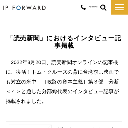
>Logins
サービス一覧
対応実績
「読売新聞」におけるインタビュー記
コラム
事掲載
お知らせ
講演・セミナー
2022年8月20日、読売新聞オンラインの記事欄
企業情報
に、復活！トム・クルーズの背に台湾旗…映画で
も対立の米中 ［岐路の資本主義］第３部 分断
＜４＞と題した分部総代表のインタビュー記事が
掲載されました。