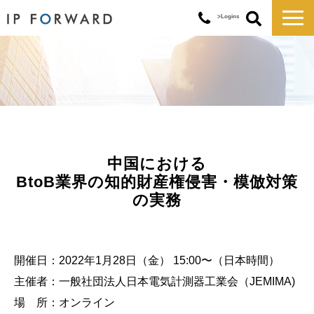
>Logins
サービス一覧
対応実績
コラム
お知らせ
講演・セミナー
中国における
企業情報
BtoB業界の知的財産権侵害・模倣対策
の実務
開催日：2022年1月28日（金） 15:00〜（日本時間）
主催者：一般社団法人日本電気計測器工業会（JEMIMA)
場 所：オンライン