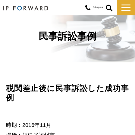
>Logins
サービス一覧
対応実績
民事訴訟事例
コラム
お知らせ
講演・セミナー
企業情報
税関差止後に民事訴訟した成功事
例
時期：2016年11月