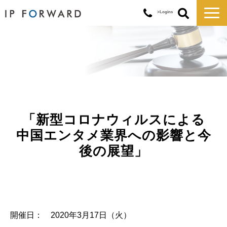
>Logins
サービス一覧
対応実績
コラム
お知らせ
講演・セミナー
「新型コロナウィルスによる
企業情報
中国エンタメ業界への影響と今
後の展望」
開催日： 2020年3月17日（火）