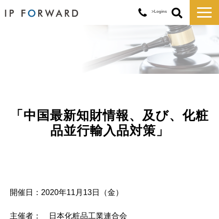
>Logins
サービス一覧
対応実績
コラム
お知らせ
講演・セミナー
「中国最新知財情報、及び、化粧
企業情報
品並行輸入品対策」
開催日：2020年11月13日（金）
主催者： 日本化粧品工業連合会