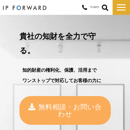
>Logins
サービス一覧
対応実績
貴社の知財を全力で守
コラム
る。
お知らせ
講演・セミナー
知的財産の権利化、保護、活用まで
企業情報
ワンストップ
で対応してお客様の力に
無料相談・お問い合
わせ